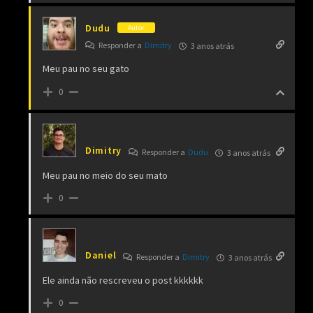
Dudu
Autor
Responder a
Dimitry
3 anos atrás
Meu pau no seu gato
0
Dimitry
Responder a
Dudu
3 anos atrás
Meu pau no meio do seu mato
0
Daniel
Responder a
Dimitry
3 anos atrás
Ele ainda não rescreveu o post kkkkkk
0