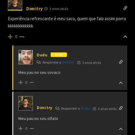
Dimitry
3 anos atrás
Experiência refrescante é meu saco, quem que fala assim porra
kkkkkkkkkkkk
0
Dudu
Autor
Responder a
Dimitry
3 anos atrás
Meu pau no seu sovaco
0
Dimitry
Responder a
Dudu
3 anos atrás
Meu pau no seu olfato
0