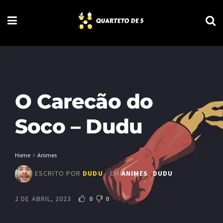
O Carecão do
Soco – Dudu
Home
Animes
ESCRITO POR
DUDU
EM
ANIMES
,
DUDU
2 DE ABRIL, 2023
0
0