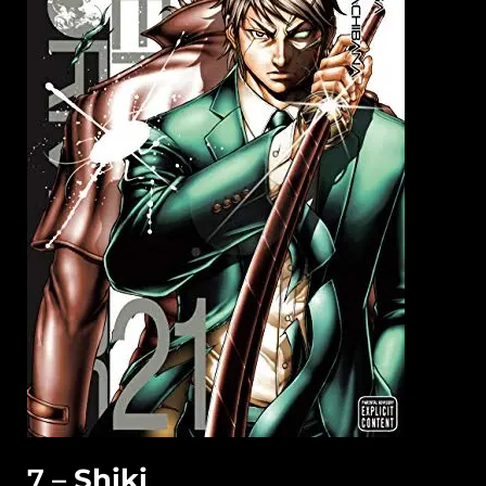
7 –
Shiki