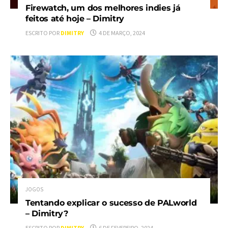
Firewatch, um dos melhores indies já
feitos até hoje – Dimitry
ESCRITO POR
DIMITRY
4 DE MARÇO, 2024
JOGOS
Tentando explicar o sucesso de PALworld
– Dimitry?
ESCRITO POR
DIMITRY
6 DE FEVEREIRO, 2024