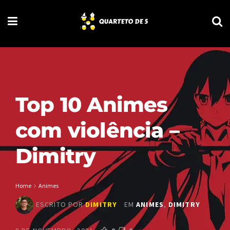
Top 10 Animes
com violência –
Dimitry
Home
Animes
ESCRITO POR
DIMITRY
EM
ANIMES
,
DIMITRY