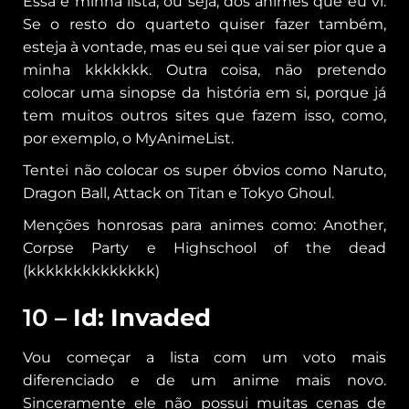
Essa é minha lista, ou seja, dos animes que eu vi.
Se o resto do quarteto quiser fazer também,
esteja à vontade, mas eu sei que vai ser pior que a
minha kkkkkkk. Outra coisa, não pretendo
colocar uma sinopse da história em si, porque já
tem muitos outros sites que fazem isso, como,
por exemplo, o MyAnimeList.
Tentei não colocar os super óbvios como Naruto,
Dragon Ball, Attack on Titan e Tokyo Ghoul.
Menções honrosas para animes como: Another,
Corpse Party e Highschool of the dead
(kkkkkkkkkkkkkk)
10 –
Id: Invaded
Vou começar a lista com um voto mais
diferenciado e de um anime mais novo.
Sinceramente ele não possui muitas cenas de