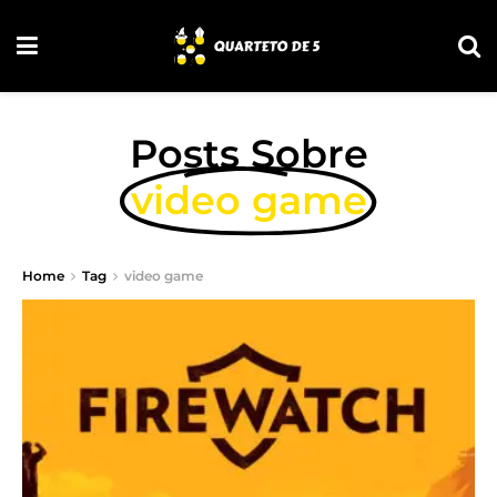
Posts Sobre
video game
Home
Tag
video game